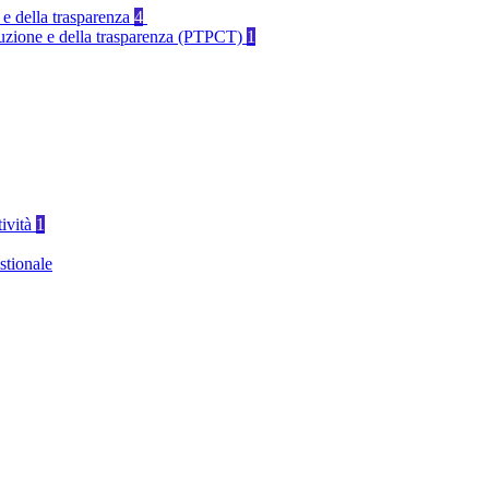
 e della trasparenza
4
rruzione e della trasparenza (PTPCT)
1
tività
1
stionale