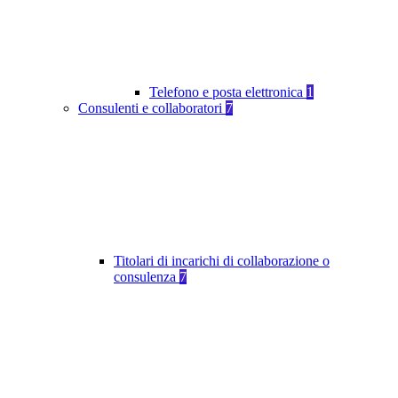
Telefono e posta elettronica
1
Consulenti e collaboratori
7
Titolari di incarichi di collaborazione o
consulenza
7