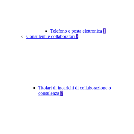
Telefono e posta elettronica
1
Consulenti e collaboratori
7
Titolari di incarichi di collaborazione o
consulenza
7