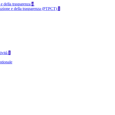
 e della trasparenza
4
rruzione e della trasparenza (PTPCT)
1
tività
1
stionale