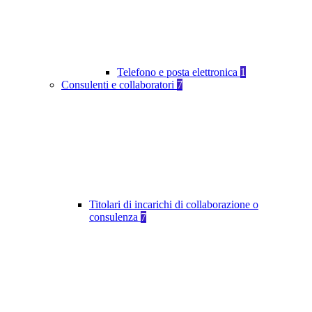
Telefono e posta elettronica
1
Consulenti e collaboratori
7
Titolari di incarichi di collaborazione o
consulenza
7