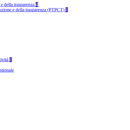
 e della trasparenza
4
rruzione e della trasparenza (PTPCT)
1
tività
1
stionale