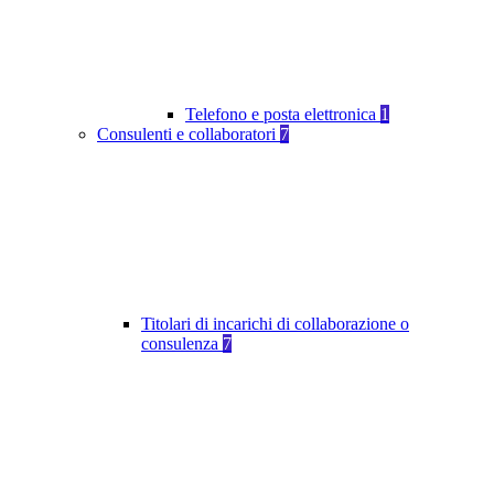
Telefono e posta elettronica
1
Consulenti e collaboratori
7
Titolari di incarichi di collaborazione o
consulenza
7