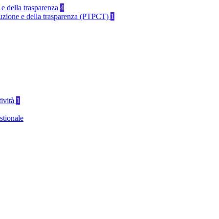
 e della trasparenza
4
rruzione e della trasparenza (PTPCT)
1
tività
1
stionale