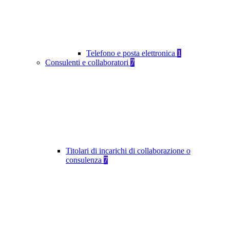
Telefono e posta elettronica
1
Consulenti e collaboratori
7
Titolari di incarichi di collaborazione o
consulenza
7