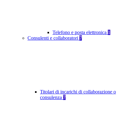
Telefono e posta elettronica
1
Consulenti e collaboratori
7
Titolari di incarichi di collaborazione o
consulenza
7