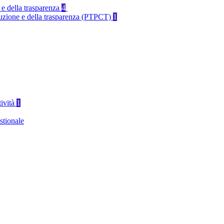
 e della trasparenza
4
rruzione e della trasparenza (PTPCT)
1
tività
1
stionale