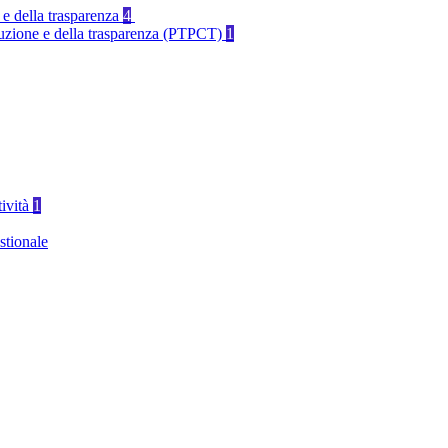
 e della trasparenza
4
rruzione e della trasparenza (PTPCT)
1
tività
1
stionale