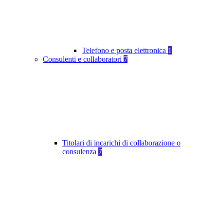
Telefono e posta elettronica
1
Consulenti e collaboratori
7
Titolari di incarichi di collaborazione o
consulenza
7