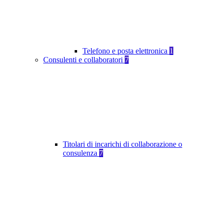
Telefono e posta elettronica
1
Consulenti e collaboratori
7
Titolari di incarichi di collaborazione o
consulenza
7