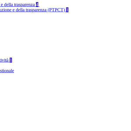
 e della trasparenza
4
rruzione e della trasparenza (PTPCT)
1
tività
1
stionale