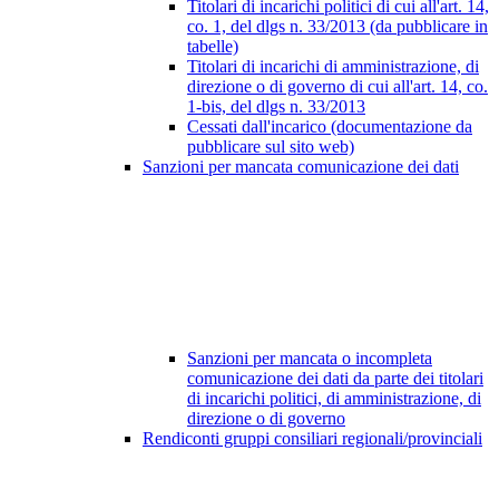
Titolari di incarichi politici di cui all'art. 14,
co. 1, del dlgs n. 33/2013 (da pubblicare in
tabelle)
Titolari di incarichi di amministrazione, di
direzione o di governo di cui all'art. 14, co.
1-bis, del dlgs n. 33/2013
Cessati dall'incarico (documentazione da
pubblicare sul sito web)
Sanzioni per mancata comunicazione dei dati
Sanzioni per mancata o incompleta
comunicazione dei dati da parte dei titolari
di incarichi politici, di amministrazione, di
direzione o di governo
Rendiconti gruppi consiliari regionali/provinciali