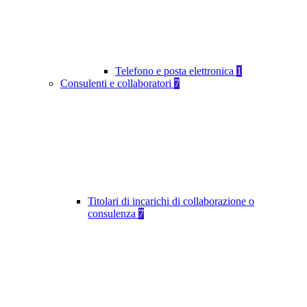
Telefono e posta elettronica
1
Consulenti e collaboratori
7
Titolari di incarichi di collaborazione o
consulenza
7