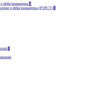
 e della trasparenza
4
rruzione e della trasparenza (PTPCT)
1
tività
1
stionale