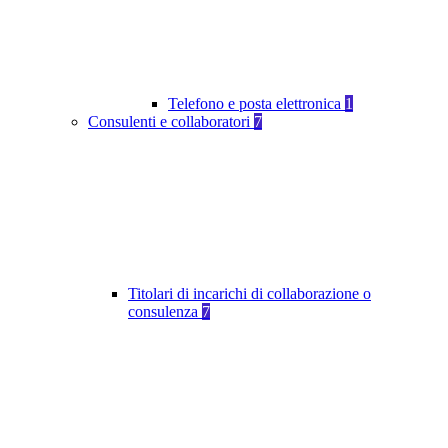
Telefono e posta elettronica
1
Consulenti e collaboratori
7
Titolari di incarichi di collaborazione o
consulenza
7