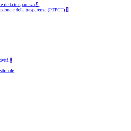
 e della trasparenza
4
rruzione e della trasparenza (PTPCT)
1
tività
1
stionale