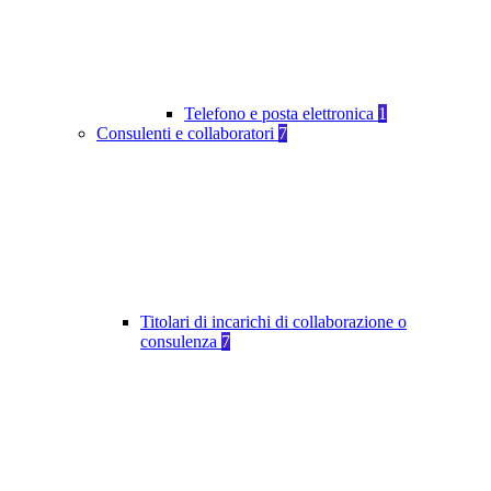
Telefono e posta elettronica
1
Consulenti e collaboratori
7
Titolari di incarichi di collaborazione o
consulenza
7