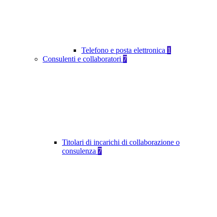
Telefono e posta elettronica
1
Consulenti e collaboratori
7
Titolari di incarichi di collaborazione o
consulenza
7