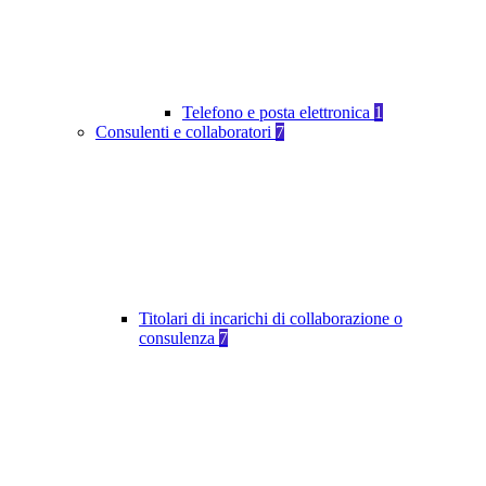
Telefono e posta elettronica
1
Consulenti e collaboratori
7
Titolari di incarichi di collaborazione o
consulenza
7