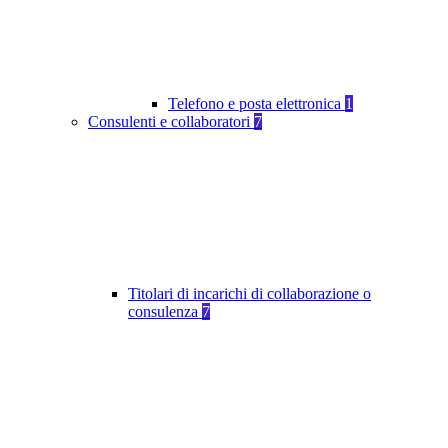
Telefono e posta elettronica
1
Consulenti e collaboratori
7
Titolari di incarichi di collaborazione o
consulenza
7