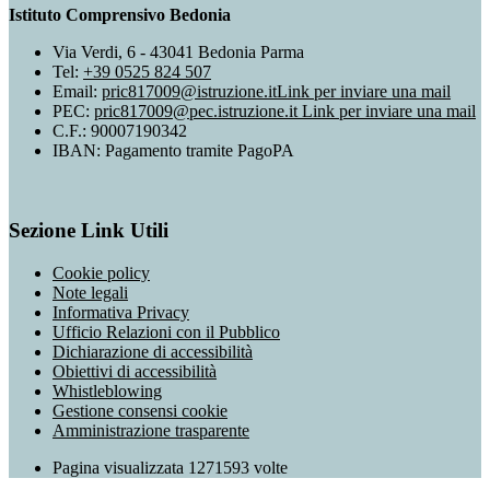
Istituto Comprensivo Bedonia
Via Verdi, 6 - 43041 Bedonia Parma
Tel:
+39 0525 824 507
Email:
pric817009@istruzione.it
Link per inviare una mail
PEC:
pric817009@pec.istruzione.it
Link per inviare una mail
C.F.: 90007190342
IBAN: Pagamento tramite PagoPA
Sezione Link Utili
Cookie policy
Note legali
Informativa Privacy
Ufficio Relazioni con il Pubblico
Dichiarazione di accessibilità
Obiettivi di accessibilità
Whistleblowing
Gestione consensi cookie
Amministrazione trasparente
Pagina visualizzata
1271593
volte