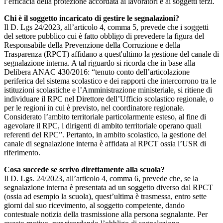
l’efficacia della protezione accordata ai lavoratori e ai soggetti terzi.
Chi è il soggetto incaricato di gestire le segnalazioni?
Il D. Lgs 24/2023, all’articolo 4, comma 5, prevede che i soggetti
del settore pubblico cui è fatto obbligo di prevedere la figura del
Responsabile della Prevenzione della Corruzione e della
Trasparenza (RPCT) affidano a quest'ultimo la gestione del canale di
segnalazione interna. A tal riguardo si ricorda che in base alla
Delibera ANAC 430/2016: “tenuto conto dell’articolazione
periferica del sistema scolastico e dei rapporti che intercorrono tra le
istituzioni scolastiche e l’Amministrazione ministeriale, si ritiene di
individuare il RPC nel Direttore dell’Ufficio scolastico regionale, o
per le regioni in cui è previsto, nel coordinatore regionale.
Considerato l’ambito territoriale particolarmente esteso, al fine di
agevolare il RPC, i dirigenti di ambito territoriale operano quali
referenti del RPC”. Pertanto, in ambito scolastico, la gestione del
canale di segnalazione interna è affidata al RPCT ossia l’USR di
riferimento.
Cosa succede se scrivo direttamente alla scuola?
Il D. Lgs. 24/2023, all’articolo 4, comma 6, prevede che, se la
segnalazione interna è presentata ad un soggetto diverso dal RPCT
(ossia ad esempio la scuola), quest’ultima è trasmessa, entro sette
giorni dal suo ricevimento, al soggetto competente, dando
contestuale notizia della trasmissione alla persona segnalante. Per