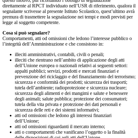
questo motivo, pur ricordando l’obbligo di segnalazione
direttamente al RPCT individuato nell’USR di riferimento, qualora il
segnalante scrivesse al presente Istituto Scolastico, quest’ultimo avrà
premura di trasmettere la segnalazione nei tempi e modi previsti per
legge al soggetto competente.
Cosa si può segnalare?
Comportamenti, atti od omissioni che ledono l’interesse pubblico o
l’integrità dell’Amministrazione e che consistono in:
illeciti amministrativi, contabili, civili o penali;
illeciti che rientrano nell’ambito di applicazione degli atti
dell’Unione europea o nazionali relativi ai seguenti settori:
appalti pubblici; servizi, prodotti e mercati finanziari e
prevenzione del riciclaggio e del finanziamento del terrorismo;
sicurezza e conformità dei prodotti; sicurezza dei trasporti;
tutela dell’ambiente; radioprotezione e sicurezza nucleare;
sicurezza degli alimenti e dei mangimi e salute e benessere
degli animali; salute pubblica; protezione dei consumatori;
tutela della vita privata e protezione dei dati personali e
sicurezza delle reti e dei sistemi informativi;
atti od omissioni che ledono gli interessi finanziari
dell’Unione;
atti od omissioni riguardanti il mercato interno;
atti o comportamenti che vanificano l’oggetto o la finalità
delle disposizioni di cui agli atti dell’Unione.