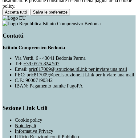
disabilitati. È possibile consultare l'elenco nella pagina della cookie
policy.
Accetta tutti
Salva le preferenze
Istituto Comprensivo Bedonia
Contatti
Istituto Comprensivo Bedonia
Via Verdi, 6 - 43041 Bedonia Parma
Tel:
+39 0525 824 507
Email:
pric817009@istruzione.it
Link per inviare una mail
PEC:
pric817009@pec.istruzione.it
Link per inviare una mail
C.F.: 90007190342
IBAN: Pagamento tramite PagoPA
Sezione Link Utili
Cookie policy
Note legali
Informativa Privacy
Ufficio Relazioni con il Pubblico