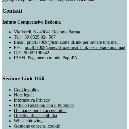
Contatti
Istituto Comprensivo Bedonia
Via Verdi, 6 - 43041 Bedonia Parma
Tel:
+39 0525 824 507
Email:
pric817009@istruzione.it
Link per inviare una mail
PEC:
pric817009@pec.istruzione.it
Link per inviare una mail
C.F.: 90007190342
IBAN: Pagamento tramite PagoPA
Sezione Link Utili
Cookie policy
Note legali
Informativa Privacy
Ufficio Relazioni con il Pubblico
Dichiarazione di accessibilità
Obiettivi di accessibilità
Whistleblowing
Gestione consensi cookie