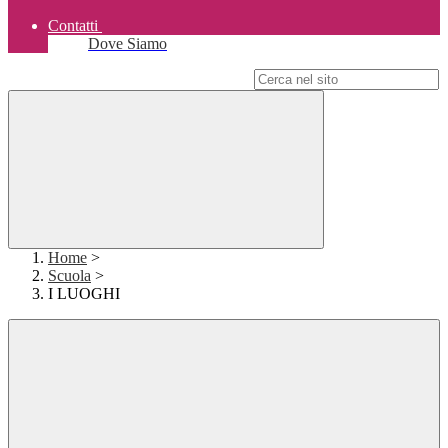
Contatti
Dove Siamo
Campo di ricerca per le pagine del sito
Home
>
Scuola
>
I LUOGHI