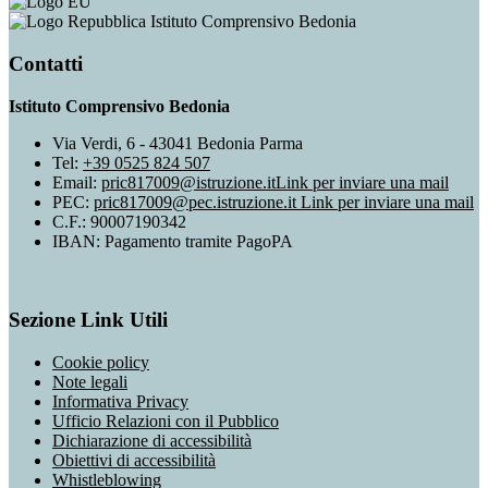
Istituto Comprensivo Bedonia
Contatti
Istituto Comprensivo Bedonia
Via Verdi, 6 - 43041 Bedonia Parma
Tel:
+39 0525 824 507
Email:
pric817009@istruzione.it
Link per inviare una mail
PEC:
pric817009@pec.istruzione.it
Link per inviare una mail
C.F.: 90007190342
IBAN: Pagamento tramite PagoPA
Sezione Link Utili
Cookie policy
Note legali
Informativa Privacy
Ufficio Relazioni con il Pubblico
Dichiarazione di accessibilità
Obiettivi di accessibilità
Whistleblowing