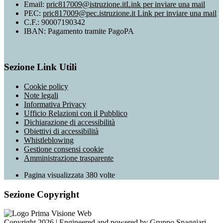
Email:
pric817009@istruzione.it
Link per inviare una mail
PEC:
pric817009@pec.istruzione.it
Link per inviare una mail
C.F.: 90007190342
IBAN: Pagamento tramite PagoPA
Sezione Link Utili
Cookie policy
Note legali
Informativa Privacy
Ufficio Relazioni con il Pubblico
Dichiarazione di accessibilità
Obiettivi di accessibilità
Whistleblowing
Gestione consensi cookie
Amministrazione trasparente
Pagina visualizzata
380
volte
Sezione Copyright
Copyright 2026 | Engineered and powered by Gruppo Spaggiari