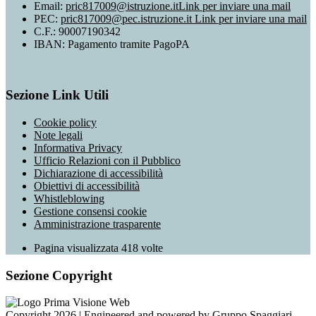
Email:
pric817009@istruzione.it
Link per inviare una mail
PEC:
pric817009@pec.istruzione.it
Link per inviare una mail
C.F.: 90007190342
IBAN: Pagamento tramite PagoPA
Sezione Link Utili
Cookie policy
Note legali
Informativa Privacy
Ufficio Relazioni con il Pubblico
Dichiarazione di accessibilità
Obiettivi di accessibilità
Whistleblowing
Gestione consensi cookie
Amministrazione trasparente
Pagina visualizzata
418
volte
Sezione Copyright
Copyright 2026 | Engineered and powered by Gruppo Spaggiari