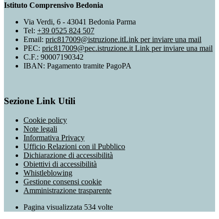
Istituto Comprensivo Bedonia
Via Verdi, 6 - 43041 Bedonia Parma
Tel:
+39 0525 824 507
Email:
pric817009@istruzione.it
Link per inviare una mail
PEC:
pric817009@pec.istruzione.it
Link per inviare una mail
C.F.: 90007190342
IBAN: Pagamento tramite PagoPA
Sezione Link Utili
Cookie policy
Note legali
Informativa Privacy
Ufficio Relazioni con il Pubblico
Dichiarazione di accessibilità
Obiettivi di accessibilità
Whistleblowing
Gestione consensi cookie
Amministrazione trasparente
Pagina visualizzata
534
volte