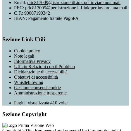
Email:
pric817009@istruzione.it
Link per inviare una mail
PEC:
pric817009@pec.istruzione.it
Link per inviare una mail
C.F.: 90007190342
IBAN: Pagamento tramite PagoPA
Sezione Link Utili
Cookie policy
Note legali
Informativa Privacy
Ufficio Relazioni con il Pubblico
Dichiarazione di accessibilità
Obiettivi di accessibilità
Whistleblowing
Gestione consensi cookie
Amministrazione trasparente
Pagina visualizzata
410
volte
Sezione Copyright
Copyright 2026 | Engineered and powered by Gruppo Spaggiari