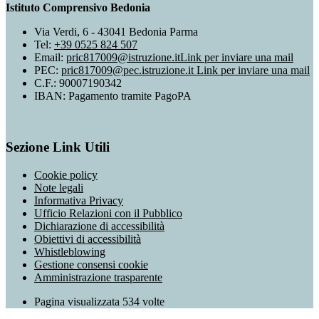
Istituto Comprensivo Bedonia
Via Verdi, 6 - 43041 Bedonia Parma
Tel:
+39 0525 824 507
Email:
pric817009@istruzione.it
Link per inviare una mail
PEC:
pric817009@pec.istruzione.it
Link per inviare una mail
C.F.: 90007190342
IBAN: Pagamento tramite PagoPA
Sezione Link Utili
Cookie policy
Note legali
Informativa Privacy
Ufficio Relazioni con il Pubblico
Dichiarazione di accessibilità
Obiettivi di accessibilità
Whistleblowing
Gestione consensi cookie
Amministrazione trasparente
Pagina visualizzata
534
volte