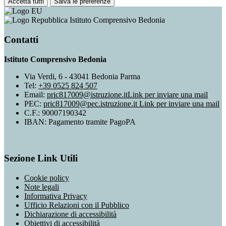
Accetta tutti
Salva le preferenze
Istituto Comprensivo Bedonia
Contatti
Istituto Comprensivo Bedonia
Via Verdi, 6 - 43041 Bedonia Parma
Tel:
+39 0525 824 507
Email:
pric817009@istruzione.it
Link per inviare una mail
PEC:
pric817009@pec.istruzione.it
Link per inviare una mail
C.F.: 90007190342
IBAN: Pagamento tramite PagoPA
Sezione Link Utili
Cookie policy
Note legali
Informativa Privacy
Ufficio Relazioni con il Pubblico
Dichiarazione di accessibilità
Obiettivi di accessibilità