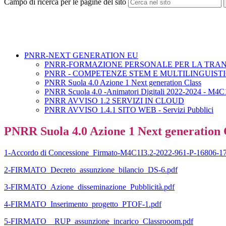
Campo di ricerca per le pagine del sito
PNRR-NEXT GENERATION EU
PNRR-FORMAZIONE PERSONALE PER LA TRAN
PNRR - COMPETENZE STEM E MULTILINGUIST
PNRR Suola 4.0 Azione 1 Next generation Class
PNRR Scuola 4.0 -Animatori Digitali 2022-2024 - M4C
PNRR AVVISO 1.2 SERVIZI IN CLOUD
PNRR AVVISO 1.4.1 SITO WEB - Servizi Pubblici
PNRR Suola 4.0 Azione 1 Next generation 
1-Accordo di Concessione_Firmato-M4C1I3.2-2022-961-P-16806-17
2-FIRMATO_Decreto_assunzione_bilancio_DS-6.pdf
3-FIRMATO_Azione_disseminazione_Pubblicità.pdf
4-FIRMATO_Inserimento_progetto_PTOF-1.pdf
5-FIRMATO__RUP_assunzione_incarico_Classrooom.pdf