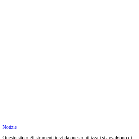
Notizie
Questo sito o gli strumenti terzi da questo utilizzati si avvalgono di