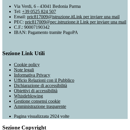
Via Verdi, 6 - 43041 Bedonia Parma
Tel:
+39 0525 824 507
Email:
pric817009@istruzione.it
Link per inviare una mail
PEC:
pric817009@pec.istruzione.it
Link per inviare una mail
C.F.: 90007190342
IBAN: Pagamento tramite PagoPA
Sezione Link Utili
Cookie policy
Note legali
Informativa Privacy
Ufficio Relazioni con il Pubblico
Dichiarazione di accessibilità
Obiettivi di accessibilità
Whistleblowing
Gestione consensi cookie
Amministrazione trasparente
Pagina visualizzata
2924
volte
Sezione Copyright