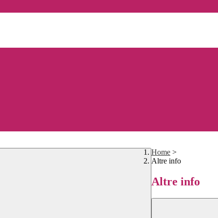
Home
>
Altre info
Altre info