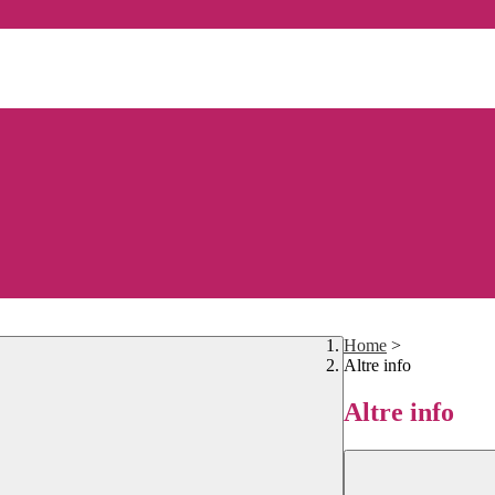
Home
>
Altre info
Altre info