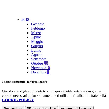
2018
Gennaio
Febbraio
Marzo
Aprile
Maggio
Giugno
Luglio
Agosto
Settembre
Ottobre
29
Novembre
9
Dicembre
1
Nessun contenuto da visualizzare
Questo sito o gli strumenti terzi da questo utilizzati si avvalgono di
cookie necessari al funzionamento ed utili alle finalità illustrate nella
COOKIE POLICY
.
Personalizza
Rifiuta tutti
i cookies
Accetta tutti
i cookies