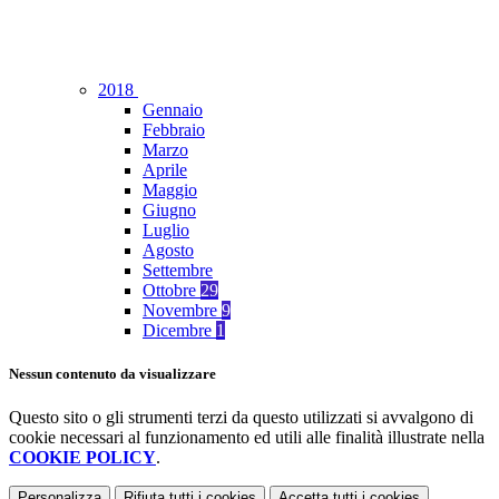
2018
Gennaio
Febbraio
Marzo
Aprile
Maggio
Giugno
Luglio
Agosto
Settembre
Ottobre
29
Novembre
9
Dicembre
1
Nessun contenuto da visualizzare
Questo sito o gli strumenti terzi da questo utilizzati si avvalgono di
cookie necessari al funzionamento ed utili alle finalità illustrate nella
COOKIE POLICY
.
Personalizza
Rifiuta tutti
i cookies
Accetta tutti
i cookies