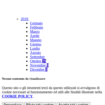
2018
Gennaio
Febbraio
Marzo
Aprile
Maggio
Giugno
Luglio
Agosto
Settembre
Ottobre
29
Novembre
9
Dicembre
1
Nessun contenuto da visualizzare
Questo sito o gli strumenti terzi da questo utilizzati si avvalgono di
cookie necessari al funzionamento ed utili alle finalità illustrate nella
COOKIE POLICY
.
Personalizza
Rifiuta tutti
i cookies
Accetta tutti
i cookies