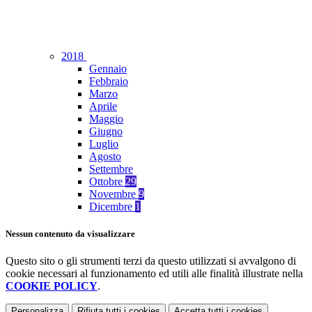
2018
Gennaio
Febbraio
Marzo
Aprile
Maggio
Giugno
Luglio
Agosto
Settembre
Ottobre
29
Novembre
9
Dicembre
1
Nessun contenuto da visualizzare
Questo sito o gli strumenti terzi da questo utilizzati si avvalgono di
cookie necessari al funzionamento ed utili alle finalità illustrate nella
COOKIE POLICY
.
Personalizza
Rifiuta tutti
i cookies
Accetta tutti
i cookies