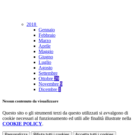
2018
Gennaio
Febbraio
Marzo
Aprile
Maggio
Giugno
Luglio
Agosto
Settembre
Ottobre
29
Novembre
9
Dicembre
1
Nessun contenuto da visualizzare
Questo sito o gli strumenti terzi da questo utilizzati si avvalgono di
cookie necessari al funzionamento ed utili alle finalità illustrate nella
COOKIE POLICY
.
Personalizza
Rifiuta tutti
i cookies
Accetta tutti
i cookies