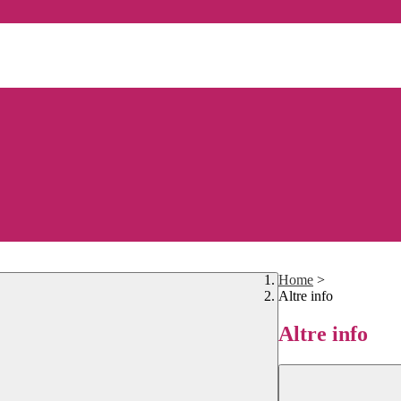
Home
>
Altre info
Altre info