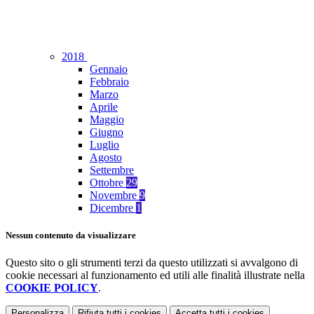
2018
Gennaio
Febbraio
Marzo
Aprile
Maggio
Giugno
Luglio
Agosto
Settembre
Ottobre
29
Novembre
9
Dicembre
1
Nessun contenuto da visualizzare
Questo sito o gli strumenti terzi da questo utilizzati si avvalgono di
cookie necessari al funzionamento ed utili alle finalità illustrate nella
COOKIE POLICY
.
Personalizza
Rifiuta tutti
i cookies
Accetta tutti
i cookies