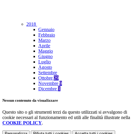
2018
Gennaio
Febbraio
Marzo
Aprile
Maggio
Giugno
Luglio
Agosto
Settembre
Ottobre
29
Novembre
9
Dicembre
1
Nessun contenuto da visualizzare
Questo sito o gli strumenti terzi da questo utilizzati si avvalgono di
cookie necessari al funzionamento ed utili alle finalità illustrate nella
COOKIE POLICY
.
Personalizza
Rifiuta tutti
i cookies
Accetta tutti
i cookies