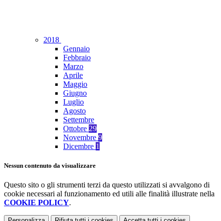
2018
Gennaio
Febbraio
Marzo
Aprile
Maggio
Giugno
Luglio
Agosto
Settembre
Ottobre
29
Novembre
9
Dicembre
1
Nessun contenuto da visualizzare
Questo sito o gli strumenti terzi da questo utilizzati si avvalgono di
cookie necessari al funzionamento ed utili alle finalità illustrate nella
COOKIE POLICY
.
Personalizza
Rifiuta tutti
i cookies
Accetta tutti
i cookies