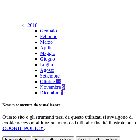
2018
Gennaio
Febbraio
Marzo
Aprile
Maggio
Giugno
Luglio
Agosto
Settembre
Ottobre
29
Novembre
9
Dicembre
1
Nessun contenuto da visualizzare
Questo sito o gli strumenti terzi da questo utilizzati si avvalgono di
cookie necessari al funzionamento ed utili alle finalità illustrate nella
COOKIE POLICY
.
Personalizza
Rifiuta tutti
i cookies
Accetta tutti
i cookies