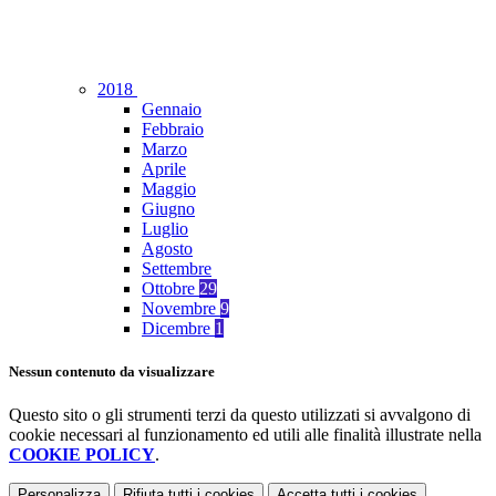
2018
Gennaio
Febbraio
Marzo
Aprile
Maggio
Giugno
Luglio
Agosto
Settembre
Ottobre
29
Novembre
9
Dicembre
1
Nessun contenuto da visualizzare
Questo sito o gli strumenti terzi da questo utilizzati si avvalgono di
cookie necessari al funzionamento ed utili alle finalità illustrate nella
COOKIE POLICY
.
Personalizza
Rifiuta tutti
i cookies
Accetta tutti
i cookies